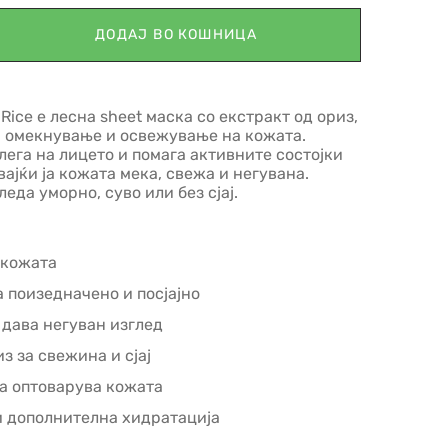
ДОДАЈ ВО КОШНИЦА
 Rice е лесна sheet маска со екстракт од ориз,
, омекнување и освежување на кожата.
лега на лицето и помага активните состојки
вајќи ја кожата мека, свежа и негувана.
леда уморно, суво или без сјај.
 кожата
а поизедначено и посјајно
 дава негуван изглед
з за свежина и сјај
ја оптоварува кожата
 и дополнителна хидратација