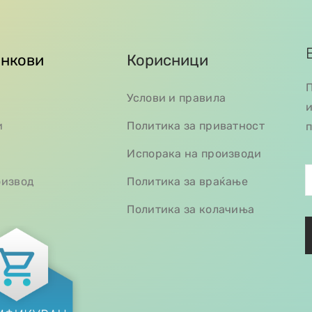
инкови
Корисници
П
Услови и правила
и
и
Политика за приватност
п
Испорака на производи
оизвод
Политика за враќање
Политика за колачиња