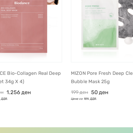
E Bio-Collagen Real Deep
MIZON Pore Fresh Deep Cl
et 34g X 4)
Bubble Mask 25g
1.256
ден
50
ден
ен
199
ден