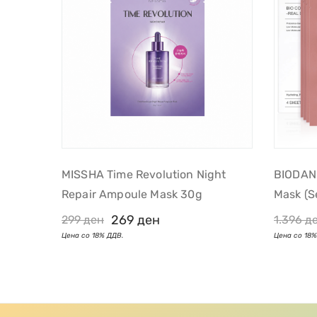
MISSHA Time Revolution Night
BIODANC
Repair Ampoule Mask 30g
Mask (s
269
ден
299
ден
1.396
д