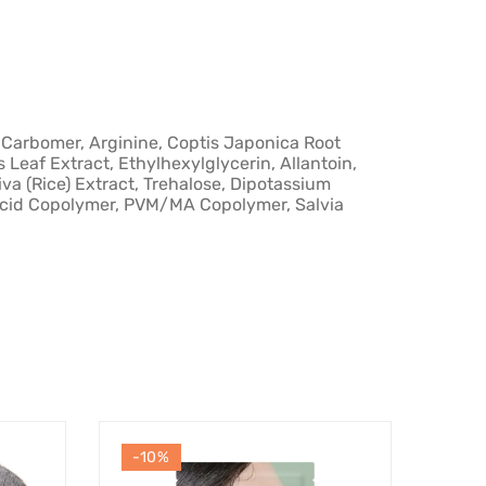
, Carbomer, Arginine, Coptis Japonica Root
s Leaf Extract, Ethylhexylglycerin, Allantoin,
iva (Rice) Extract, Trehalose, Dipotassium
c Acid Copolymer, PVM/MA Copolymer, Salvia
-10%