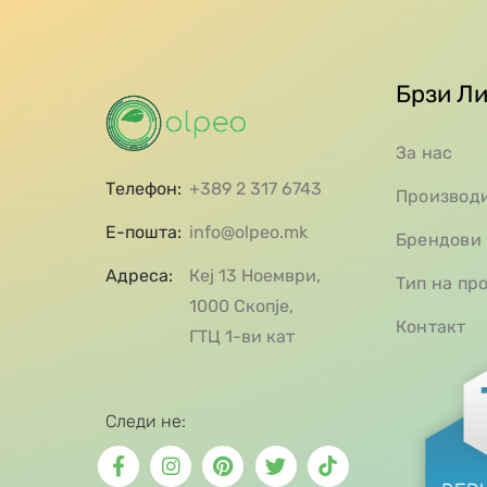
Брзи Л
За нас
Телефон:
+389 2 317 6743
Производ
Е-пошта:
info@olpeo.mk
Брендови
Адреса:
Кеј 13 Ноември,
Тип на пр
1000 Скопје,
Контакт
ГТЦ 1-ви кат
Следи не: