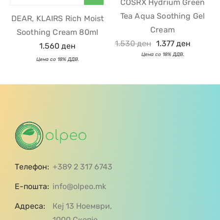
COSRX Hydrium Green
Tea Aqua Soothing Gel
DEAR, KLAIRS Rich Moist
Cream
Soothing Cream 80ml
1.530
ден
1.377
ден
1.560
ден
Телефон:
+389 2 317 6743
Е-пошта:
info@olpeo.mk
Адреса:
Кеј 13 Ноември,
1000 Скопје,