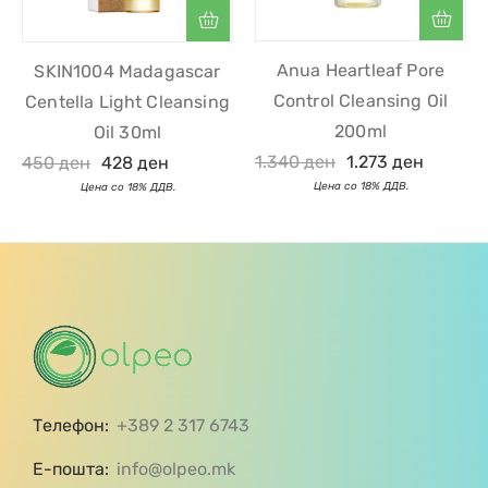
Anua Heartleaf Pore
SKIN1004 Madagascar
Control Cleansing Oil
Centella Light Cleansing
200ml
Oil 30ml
1.340
ден
1.273
ден
450
ден
428
ден
Телефон:
+389 2 317 6743
Е-пошта:
info@olpeo.mk