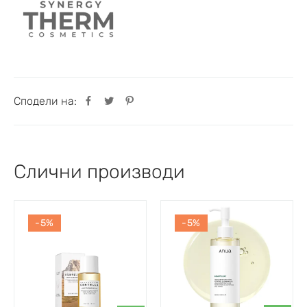
Сподели на:
Слични производи
-5%
-5%