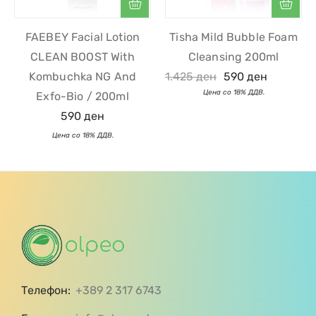
FAEBEY Facial Lotion
Tisha Mild Bubble Foam
CLEAN BOOST With
Cleansing 200ml
Kombuchka NG And
1.425
ден
590
ден
Exfo-Bio / 200ml
590
ден
Телефон:
+389 2 317 6743