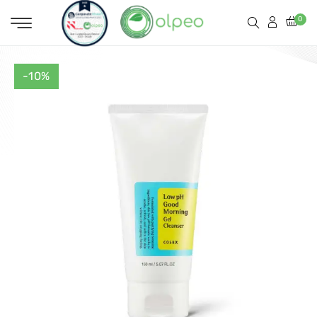
0
-10%