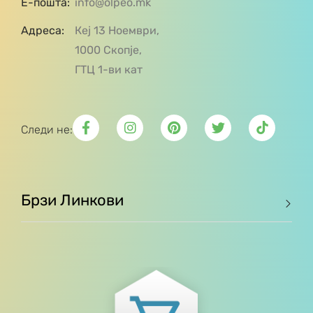
Е-пошта:
info@olpeo.mk
Адреса:
Кеј 13 Ноември,
1000 Скопје,
ГТЦ 1-ви кат
Следи не:
Брзи Линкови