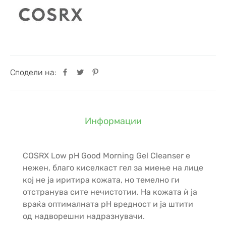
Сподели на:
Информации
COSRX Low pH Good Morning Gel Cleanser e
нежен, благо киселкаст гел за миење на лице
кој не ја иритира кожата, но темелно ги
отстранува сите нечистотии. На кожата ѝ ја
враќа оптималната pH вредност и ја штити
од надворешни надразнувачи.