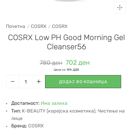
Почетна
COSRX
COSRX
COSRX Low PH Good Morning Gel
Cleanser56
702
ден
780
ден
ДОДАЈ ВО КОШНИЦА
Достапност:
Има залиха
Тип:
K-BEAUTY (корејска козметика)
,
Чистење на
лице
Бренд:
COSRX