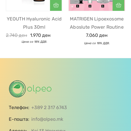
YEOUTH Hyaluronic Acid
MATRIGEN Lipoexosome
Plus 30ml
Aboslute Power Routine
2.740
ден
1.970
ден
7.060
ден
Телефон:
+389 2 317 6743
Е-пошта:
info@olpeo.mk
Адреса:
Кеј 13 Ноември,