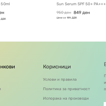
p 50ml
Sun Serum SPF 50+ PA+++
ен
849
ден
950
ден
инкови
Корисници
П
Услови и правила
и
и
Политика за приватност
п
Испорака на производи