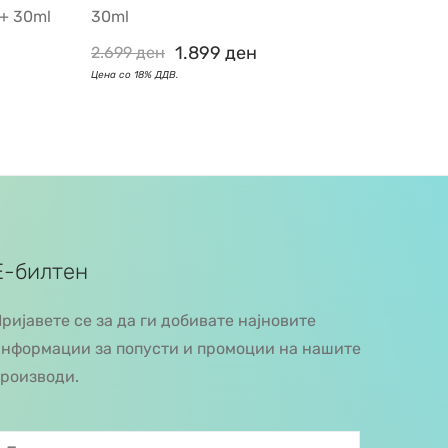
+ 30ml
30ml
1.899
ден
2.699
ден
Е-билтен
ријавете се за да ги добивате најновите
нформации за попусти и промоции на нашите
роизводи.