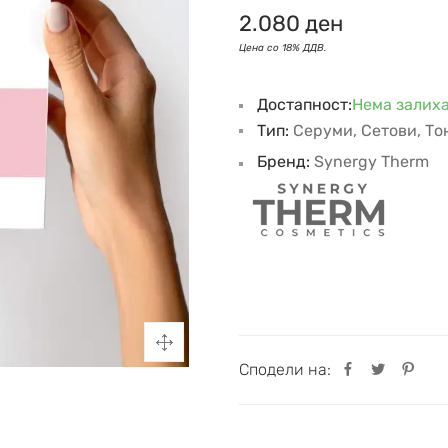
2.080
ден
Достапност:
Нема залих
Тип:
Серуми
,
Сетови
,
То
Бренд:
Synergy Therm
Сподели на: