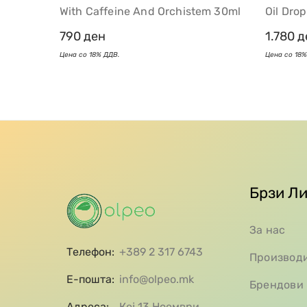
With Caffeine And Orchistem 30ml
Oil Dro
790
ден
1.780
д
Брзи Л
За нас
Телефон:
+389 2 317 6743
Производ
Е-пошта:
info@olpeo.mk
Брендови
Адреса:
Кеј 13 Ноември,