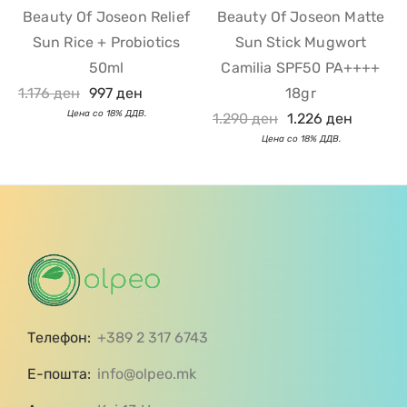
Beauty Of Joseon Relief
Beauty Of Joseon Matte
Sun Rice + Probiotics
Sun Stick Mugwort
50ml
Camilia SPF50 PA++++
1.176
ден
997
ден
18gr
1.290
ден
1.226
ден
Телефон:
+389 2 317 6743
Е-пошта:
info@olpeo.mk