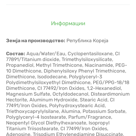
Информации
Земја на производство:
Република Кореја
Состав:
Aqua/Water/Eau, Cyclopentasiloxane, CI
77891/Titanium dioxide, Trimethylsiloxysilicate,
Propanediol, Methyl Trimethicone, Niacinamide, PEG-
10 Dimethicone, Diphenylsiloxy Phenyl Trimethicone,
Dimethicone, Isododecane, Polyglyceryl-3
Polydimethylsiloxyethyl Dimethicone, PEG/PPG-18/18
Dimethicone, CI 77492/Iron Oxides, 1,2-Hexanediol,
Magnesium Sulfate, Octyldodecanol, Disteardimonium
Hectorite, Aluminum Hydroxide, Stearic Acid, CI
77491/Iron Oxides, Polyhydroxystearic Acid,
Triethoxycaprylylsilane, Alumina, Potassium Sorbate,
Polyglyceryl-4 Isostearate, Parfum/Fragrance,
Neopentyl Glycol Diethylhexanoate, Isopropyl
Titanium Triisostearate, CI 77499/Iron Oxides,
Adenosine, Trisodium Ethylenediamine Disuccinate,