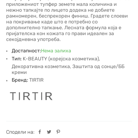
приложениот тупфер земете мала количина и
нежно тапкајте по лицето додека не добиете
рамномерен, беспрекорен финиш. Градете слоеви
на покривање каде што е потребно со
дополнително тапкање. Лесната формула која е
пријателска кон кожата го прави идеален за
секојдневна употреба.
Достапност:
Нема залиха
Тип:
K-BEAUTY (корејска козметика)
,
Декоративна козметика
,
Заштита од сонце/ББ
креми
Бренд:
TIRTIR
Сподели на: