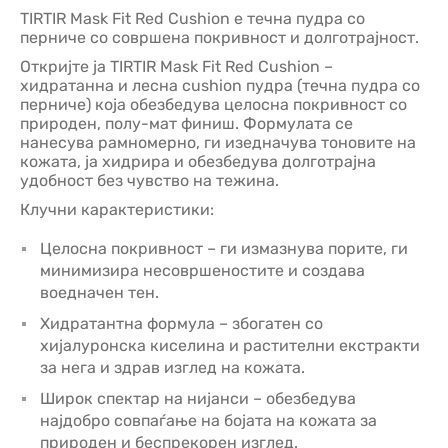
TIRTIR Mask Fit Red Cushion е течна пудра со
перниче со совршена покривност и долготрајност.
Откријте ja TIRTIR Mask Fit Red Cushion –
хидратанна и лесна cushion пудра (течна пудра со
перниче) која обезбедува целосна покривност со
природен, полу-мат финиш. Формулата се
нанесува рамномерно, ги изедначува тоновите на
кожата, ја хидрира и обезбедува долготрајна
удобност без чувство на тежина.
Клучни карактеристики:
Целосна покривност – ги измазнува порите, ги
минимизира несовршеностите и создава
воедначен тен.
Хидратантна формула – збогатен со
хијалуронска киселина и растителни екстракти
за нега и здрав изглед на кожата.
Широк спектар на нијанси – обезбедува
најдобро совпаѓање на бојата на кожата за
природен и беспрекорен изглед.