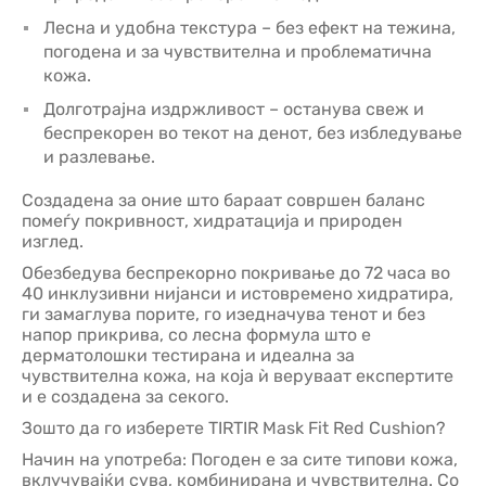
Лесна и удобна текстура – без ефект на тежина,
погодена и за чувствителна и проблематична
кожа.
Долготрајна издржливост – останува свеж и
беспрекорен во текот на денот, без избледување
и разлевање.
Создадена за оние што бараат совршен баланс
помеѓу покривност, хидратација и природен
изглед.
Обезбедува беспрекорно покривање до 72 часа во
40 инклузивни нијанси и истовремено хидратира,
ги замаглува порите, го изедначува тенот и без
напор прикрива, со лесна формула што е
дерматолошки тестирана и идеална за
чувствителна кожа, на која ѝ веруваат експертите
и е создадена за секого.
Зошто да го изберете TIRTIR Mask Fit Red Cushion?
Начин на употреба: Погоден е за сите типови кожа,
вклучувајќи сува, комбинирана и чувствителна. Со