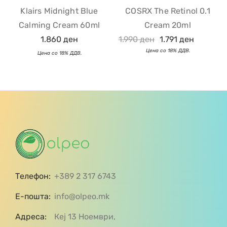
Klairs Midnight Blue
COSRX The Retinol 0.1
Calming Cream 60ml
Cream 20ml
1.860
ден
1.990
ден
1.791
ден
Телефон:
+389 2 317 6743
Е-пошта:
info@olpeo.mk
Адреса:
Кеј 13 Ноември,