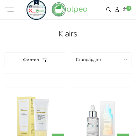
0
Klairs
Филтер