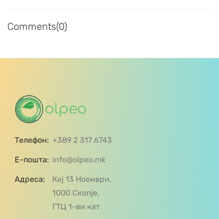
Comments(0)
Телефон:
+389 2 317 6743
Е-пошта:
info@olpeo.mk
Адреса:
Кеј 13 Ноември,
1000 Скопје,
ГТЦ 1-ви кат