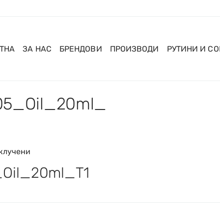
ТНА
ЗА НАС
БРЕНДОВИ
ПРОИЗВОДИ
РУТИНИ И С
05_Oil_20ml_
клучени
Oil_20ml_T1