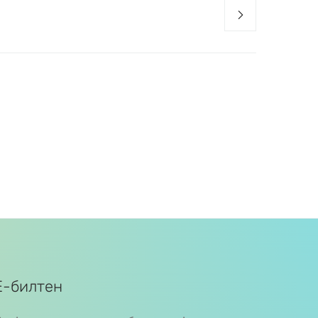
Е-билтен