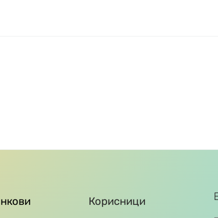
инкови
Корисници