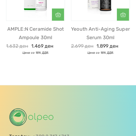
AMPLE:N Ceramide Shot
Yeouth Anti-Aging Super
Ampoule 30ml
Serum 30ml
1.632
ден
1.469
ден
2.699
ден
1.899
ден