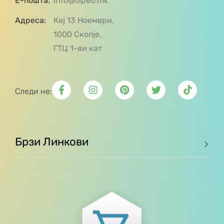
Е-пошта:
info@olpeo.mk
Адреса:
Кеј 13 Ноември,
1000 Скопје,
ГТЦ 1-ви кат
Следи не:
Брзи Линкови