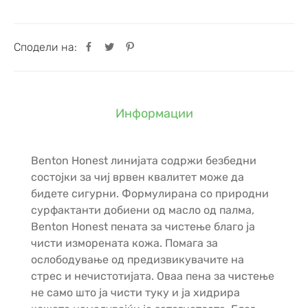
Сподели на:
Информации
Benton Honest линијата содржи безбедни
состојки за чиј врвен квалитет може да
бидете сигурни. Формулирана со природни
сурфактанти добиени од масло од палма,
Benton Honest пената за чистење благо ја
чисти изморената кожа. Помага за
ослободување од предизвикувачите на
стрес и нечистотијата. Оваа пена за чистење
не само што ја чисти туку и ја хидрира