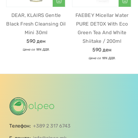
DEAR, KLAIRS Gentle
FAEBEY Micellar Water
Black Fresh Cleansing Oil
PURE DETOX With Eco
Mini 30ml
Green Tea And White
590
ден
Shiitake / 200ml
590
ден
Телефон:
+389 2 317 6743