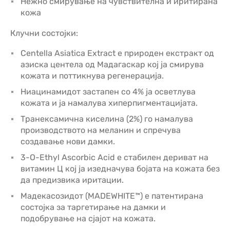
Нежно смирување на чувствителна и иритирана
кожа
Клучни состојки:
Centella Asiatica Extract е природен екстракт од
азиска центела од Мадагаскар кој ја смирува
кожата и поттикнува регенерација.
Ниацинамидот застапен со 4% ја осветлува
кожата и ја намалува хиперпигментацијата.
Транексамична киселина (2%) го намалува
производството на меланин и спречува
создавање нови дамки.
3-O-Ethyl Ascorbic Acid е стабилен дериват на
витамин Ц кој ја изедначува бојата на кожата без
да предизвика иритации.
Мадекасозидот (MADEWHITE™) е патентирана
состојка за таргетирање на дамки и
подобрување на сјајот на кожата.