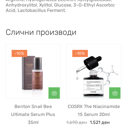
Anhydroxylitol, Xylitol, Glucose, 3-O-Ethyl Ascorbic
Acid, Lactobacillus Ferment.
Слични производи
-10%
-10%
Benton Snail Bee
COSRX The Niacinamide
Ultimate Serum Plus
15 Serum 20ml
35ml
1.690
ден
1.521
ден