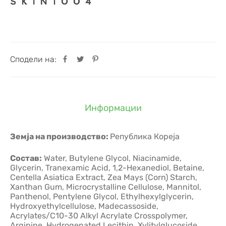
Сподели на:
Информации
Земја на производство:
Република Кореја
Состав:
Water, Butylene Glycol, Niacinamide,
Glycerin, Tranexamic Acid, 1,2-Hexanediol, Betaine,
Centella Asiatica Extract, Zea Mays (Corn) Starch,
Xanthan Gum, Microcrystalline Cellulose, Mannitol,
Panthenol, Pentylene Glycol, Ethylhexylglycerin,
Hydroxyethylcellulose, Madecassoside,
Acrylates/C10-30 Alkyl Acrylate Crosspolymer,
Arginine, Hydrogenated Lecithin, Xylitylglucoside,