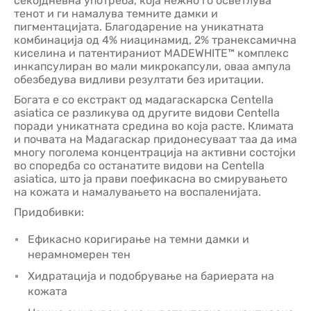
секојдневна употреба, која нежно го осветлува
тенот и ги намалува темните дамки и
пигментацијата. Благодарение на уникатната
комбинација од 4% ниацинамид, 2% транексамична
киселина и патентираниот MADEWHITE™ комплекс
инкапсулиран во мали микрокапсули, оваа ампула
обезбедува видливи резултати без иритации.
Богата е со екстракт од мадагаскарска Centella
asiatica се разликува од другите видови Centella
поради уникатната средина во која расте. Климата
и почвата на Мадагаскар придонесуваат таа да има
многу поголема концентрација на активни состојки
во споредба со останатите видови на Centella
asiatica, што ја прави поефикасна во смирувањето
на кожата и намалувањето на воспаленијата.
Придобивки:
Ефикасно коригирање на темни дамки и
нерамномерен тен
Хидратација и подобрување на бариерата на
кожата