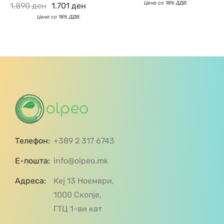
1.890
ден
1.701
ден
Телефон:
+389 2 317 6743
Е-пошта:
info@olpeo.mk
Адреса:
Кеј 13 Ноември,
1000 Скопје,
ГТЦ 1-ви кат