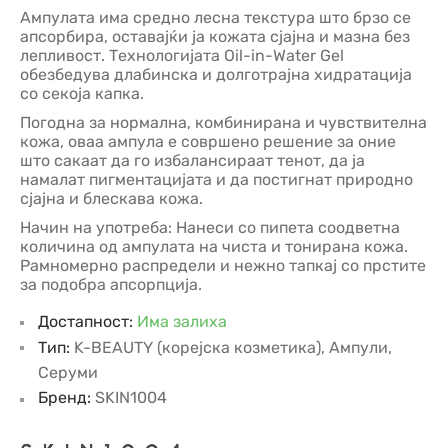
Ампулата има средно лесна текстура што брзо се
апсорбира, оставајќи ја кожата сјајна и мазна без
лепливост. Технологијата Oil-in-Water Gel
обезбедува длабинска и долготрајна хидратација
со секоја капка.
Погодна за нормална, комбинирана и чувствителна
кожа, оваа ампула е совршено решение за оние
што сакаат да го избалансираат тенот, да ја
намалат пигментацијата и да постигнат природно
сјајна и блескава кожа.
Начин на употреба: Нанеси со пипета соодветна
количина од ампулата на чиста и тонирана кожа.
Рамномерно распредели и нежно тапкај со прстите
за подобра апсорпција.
Достапност:
Има залиха
Тип:
K-BEAUTY (корејска козметика)
,
Ампули
,
Серуми
Бренд:
SKIN1004