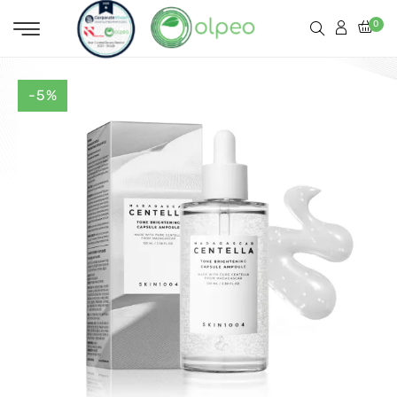
0
-5%