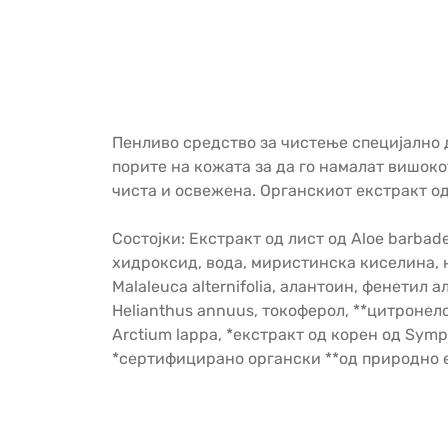
Пенливо средство за чистење специјално д
порите на кожата за да го намалат вишоко
чиста и освежена. Органскиот екстракт од
Состојки: Екстракт од лист од Aloe barba
хидроксид, вода, миристинска киселина, 
Malaleuca alternifolia, алантоин, фенетил 
Helianthus annuus, токоферол, **цитронело
Arctium lappa, *екстракт од корен од Symph
*сертифицирано органски **од природно 