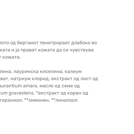
лото од бергамот пенетрираат длабоко во
ата и ја прават кожата да се чувствува
т кожата.
елина, лауринска киселина, калиум
ат, натриум хлорид, екстракт од лист од
 aurantium amara, масло од семе од
ium graveolens, *екстракт од корен од
 **гераниол, **лимонен, **линалоол