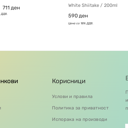
White Shiitake / 200ml
711
ден
590
ден
инкови
Корисници
П
Услови и правила
и
и
Политика за приватност
п
Испорака на производи