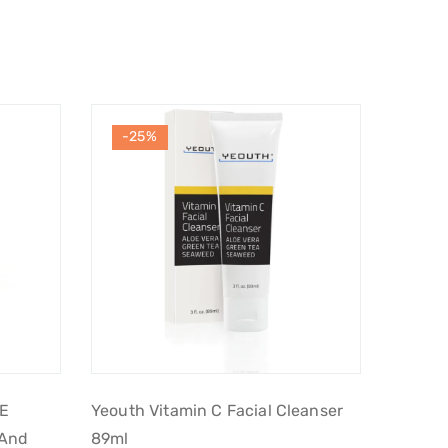
-25%
RE
Yeouth Vitamin C Facial Cleanser
 And
89ml