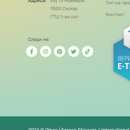
Адреса:
Кеј 13 Ноември,
Тип на пр
1000 Скопје,
Контакт
ГТЦ 1-ви кат
Следи не:
2024 © Olpeo | Korean Skincare / International