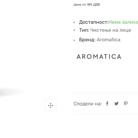
Достапност:
Нема залих
Тип:
Чистење на лице
Бренд:
Aromatica
Сподели на: