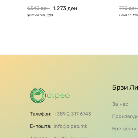
1.273
ден
1.340
ден
790
ден
Брзи Л
За нас
Телефон:
+389 2 317 6743
Производ
Е-пошта:
info@olpeo.mk
Брендови