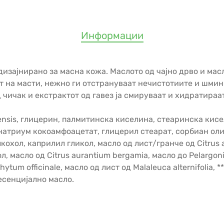
Информации
изајнирано за масна кожа. Маслото од чајно дрво и мас
т на масти, нежно ги отстрануваат нечистотиите и шминк
 чичак и екстрактот од гавез ја смируваат и хидратираа
densis, глицерин, палмитинска киселина, стеаринска кис
натриум кокоамфоацетат, глицерил стеарат, сорбиан олив
алкохол, каприлил гликол, масло од лист/гранче oд Citrus
л, масло од Citrus aurantium bergamia, масло до Pelargon
ytum officinale, масло од лист од Malaleuca alternifolia,
есенцијално масло.