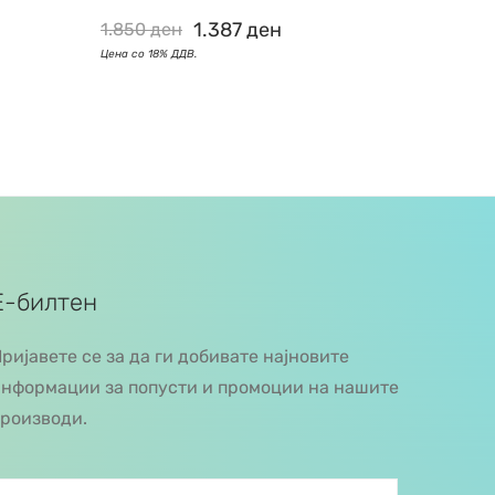
1.387
ден
1.850
ден
Е-билтен
ријавете се за да ги добивате најновите
нформации за попусти и промоции на нашите
роизводи.