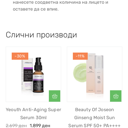
нанесете соодветна количина на лицето и
оставете да се впие.
Слични производи
-30%
-11%
Yeouth Anti-Aging Super
Beauty Of Joseon
Serum 30ml
Ginseng Moist Sun
2.699
ден
1.899
ден
Serum SPF 50+ PA++++