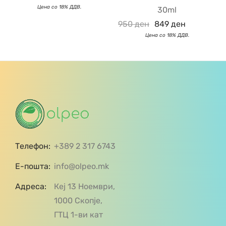
30ml
950
ден
849
ден
Телефон:
+389 2 317 6743
Е-пошта:
info@olpeo.mk
Адреса:
Кеј 13 Ноември,
1000 Скопје,
ГТЦ 1-ви кат