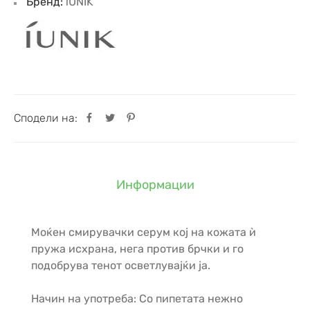
Бренд:
iUNIK
Сподели на:
Информации
Моќен смирувачки серум кој на кожата ѝ
пружа исхрана, нега против брчки и го
подобрува тенот осветлувајќи ја.
Начин на употреба: Со пипетата нежно